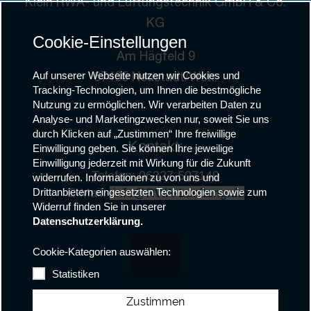
Klein RWA- und Lüftungstechnik GmbH & Co.
KG
Cookie-Einstellungen
Am Hägfeld 9
Auf unserer Webseite nutzen wir Cookies und
67435 Neustadt/Wstr.
Tracking-Technologien, um Ihnen die bestmögliche
Nutzung zu ermöglichen. Wir verarbeiten Daten zu
Analyse- und Marketingzwecken nur, soweit Sie uns
durch Klicken auf „Zustimmen“ Ihre freiwillige
Kontakt:
Einwilligung geben. Sie können Ihre jeweilige
Einwilligung jederzeit mit Wirkung für die Zukunft
Telefon: 06327-507149
widerrufen. Informationen zu von uns und
E-Mail:
info@RWA-Lueftung.de
Drittanbietern eingesetzten Technologien sowie zum
Widerruf finden Sie in unserer
Datenschutzerklärung.
Cookie-Kategorien auswählen:
Statistiken
Zustimmen
Mitglied des